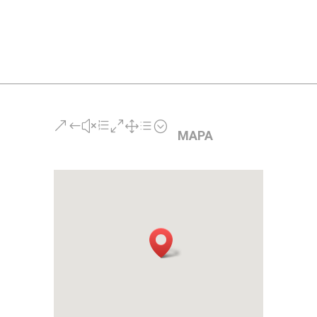
cantidad
&#xe01d;
MAPA