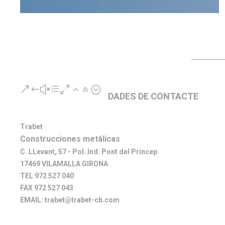
&#xe026;
DADES DE CONTACTE
Trabet
Construcciones metálicas
C. LLevant, 57 - Pol. Ind. Pont del Príncep
17469 VILAMALLA GIRONA
TEL 972 527 040
FAX 972 527 043
EMAIL: trabet@trabet-cb.com