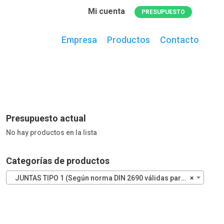
Mi cuenta
PRESUPUESTO
Empresa
Productos
Contacto
0
artículos
en el presupuesto actual
Presupuesto actual
No hay productos en la lista
Categorías de productos
JUNTAS TIPO 1 (Según norma DIN 2690 válidas para bridas PN – 10 / PN – 16)
×