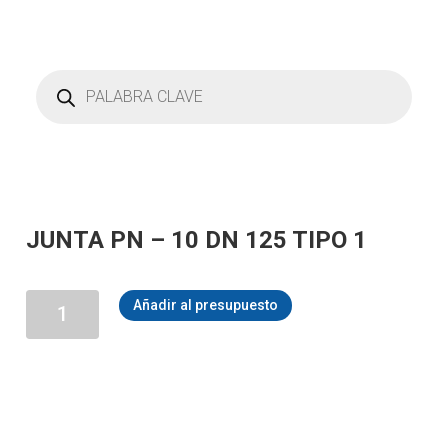
Búsqueda
de
productos
JUNTA PN – 10 DN 125 TIPO 1
JUNTA
Añadir al presupuesto
PN
-
10
DN
125
TIPO
1