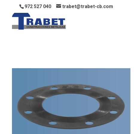
972 527 040
trabet@trabet-cb.com