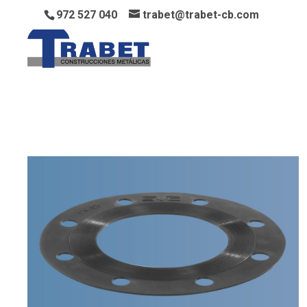
972 527 040
trabet@trabet-cb.com