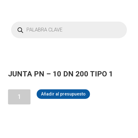
Búsqueda
de
productos
JUNTA PN – 10 DN 200 TIPO 1
JUNTA
Añadir al presupuesto
PN
-
10
DN
200
TIPO
1