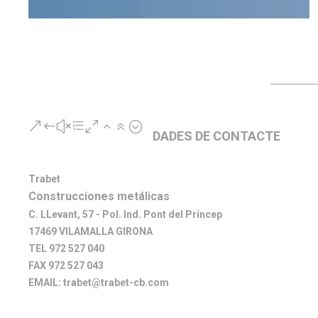
&#xe026;
DADES DE CONTACTE
Trabet
Construcciones metálicas
C. LLevant, 57 - Pol. Ind. Pont del Príncep
17469 VILAMALLA GIRONA
TEL 972 527 040
FAX 972 527 043
EMAIL: trabet@trabet-cb.com