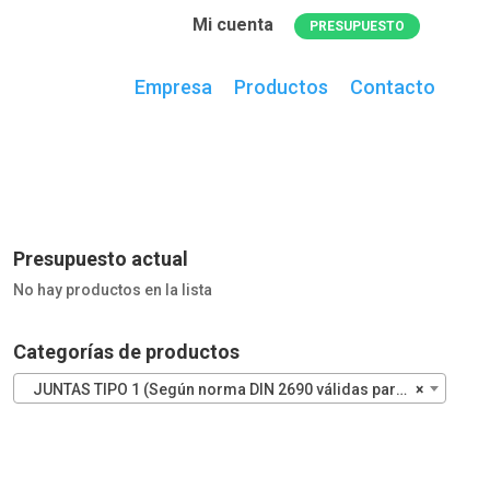
Mi cuenta
PRESUPUESTO
Empresa
Productos
Contacto
0
artículos
en el presupuesto actual
Presupuesto actual
No hay productos en la lista
Categorías de productos
JUNTAS TIPO 1 (Según norma DIN 2690 válidas para bridas PN – 10 / PN – 16)
×