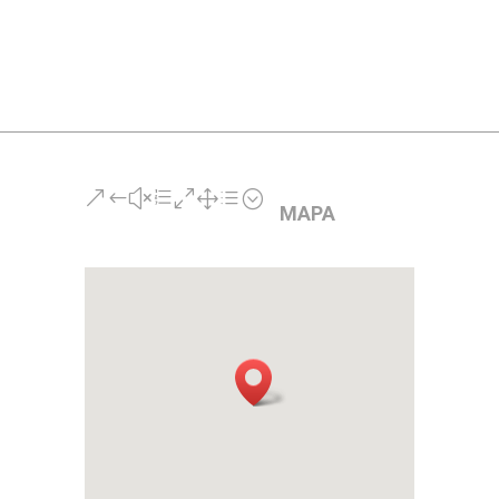
cantidad
&#xe01d;
MAPA