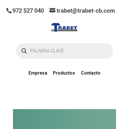
972 527 040
trabet@trabet-cb.com
Búsqueda
de
productos
Empresa
Productos
Contacto
0
artículos
en el presupuesto actual