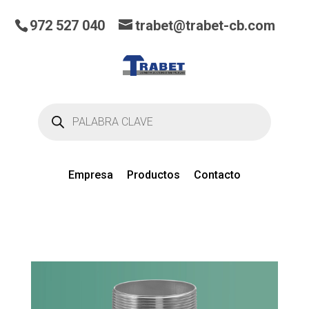
972 527 040
trabet@trabet-cb.com
Búsqueda
de
productos
Empresa
Productos
Contacto
0
artículos
en el presupuesto actual