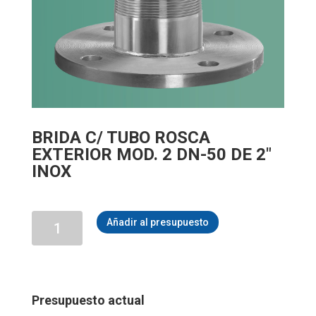
BRIDA C/ TUBO ROSCA
EXTERIOR MOD. 2 DN-50 DE 2″
INOX
BRIDA
Añadir al presupuesto
C/
TUBO
ROSCA
EXTERIOR
MOD.
2
Presupuesto actual
DN-