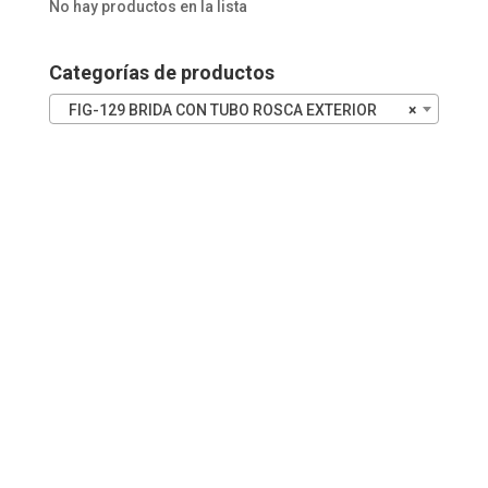
No hay productos en la lista
50
DE
2"
Categorías de productos
INOX
cantidad
FIG-129 BRIDA CON TUBO ROSCA EXTERIOR
×