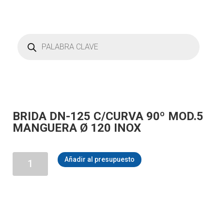
Búsqueda
de
productos
BRIDA DN-125 C/CURVA 90º MOD.5
MANGUERA Ø 120 INOX
BRIDA
Añadir al presupuesto
DN-
125
C/CURVA
90º
MOD.5
MANGUERA