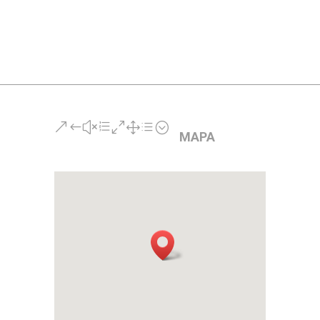
Ø
120
INOX
cantidad
&#xe01d;
MAPA