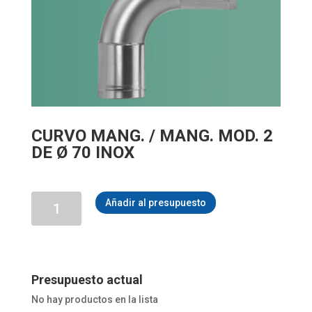
CURVO MANG. / MANG. MOD. 2
DE Ø 70 INOX
CURVO
Añadir al presupuesto
MANG.
/
MANG.
MOD.
2
DE
Presupuesto actual
Ø
No hay productos en la lista
70