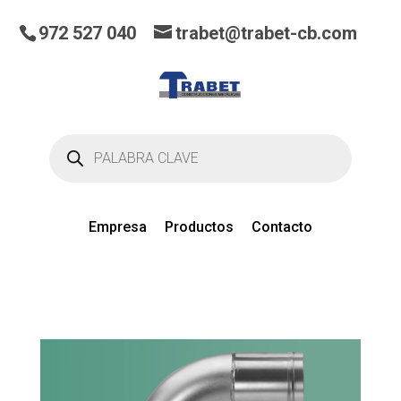
972 527 040
trabet@trabet-cb.com
Búsqueda
de
productos
Empresa
Productos
Contacto
0
artículos
en el presupuesto actual