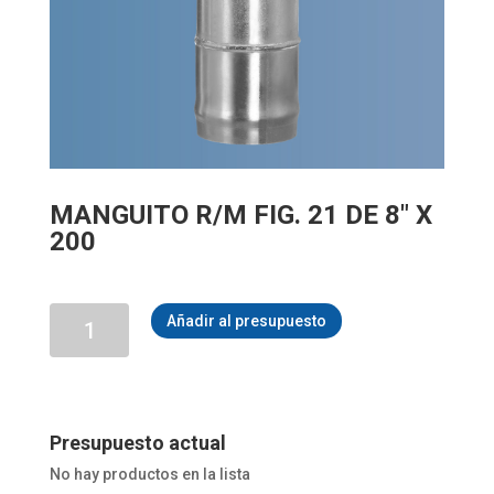
MANGUITO R/M FIG. 21 DE 8″ X
200
MANGUITO
Añadir al presupuesto
R/M
FIG.
21
DE
8"
X
Presupuesto actual
200
No hay productos en la lista
cantidad