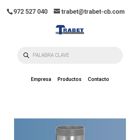
972 527 040
trabet@trabet-cb.com
Búsqueda
de
productos
Empresa
Productos
Contacto
0
artículos
en el presupuesto actual