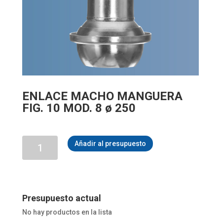
ENLACE MACHO MANGUERA
FIG. 10 MOD. 8 ø 250
ENLACE
Añadir al presupuesto
MACHO
MANGUERA
FIG.
10
MOD.
8
Presupuesto actual
ø
No hay productos en la lista
250