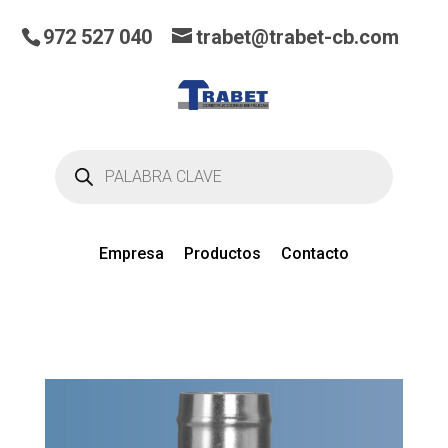
972 527 040
trabet@trabet-cb.com
Búsqueda
de
productos
Empresa
Productos
Contacto
0
artículos
en el presupuesto actual