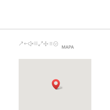
18
MOD.
1
DE
1"
cantidad
&#xe01d;
MAPA