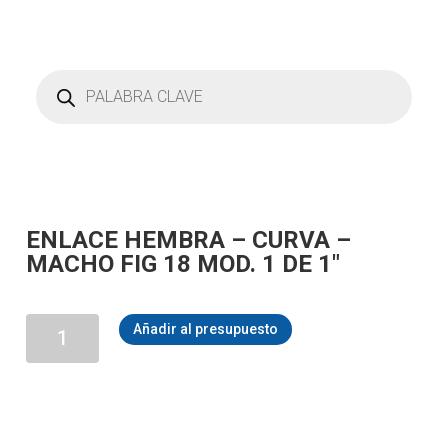
Búsqueda
de
productos
ENLACE HEMBRA – CURVA –
MACHO FIG 18 MOD. 1 DE 1″
ENLACE
Añadir al presupuesto
HEMBRA
-
CURVA
-
MACHO
FIG