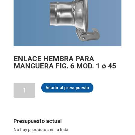
ENLACE HEMBRA PARA
MANGUERA FIG. 6 MOD. 1 ø 45
ENLACE
Añadir al presupuesto
HEMBRA
PARA
MANGUERA
FIG.
6
MOD.
Presupuesto actual
1
No hay productos en la lista
ø