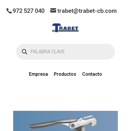
972 527 040
trabet@trabet-cb.com
Búsqueda
de
productos
Empresa
Productos
Contacto
0
artículos
en el presupuesto actual