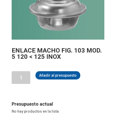
ENLACE MACHO FIG. 103 MOD.
5 120 < 125 INOX
ENLACE
Añadir al presupuesto
MACHO
FIG.
103
MOD.
5
120
Presupuesto actual
<
No hay productos en la lista
125