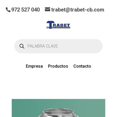
972 527 040
trabet@trabet-cb.com
Búsqueda
de
productos
Empresa
Productos
Contacto
0
artículos
en el presupuesto actual