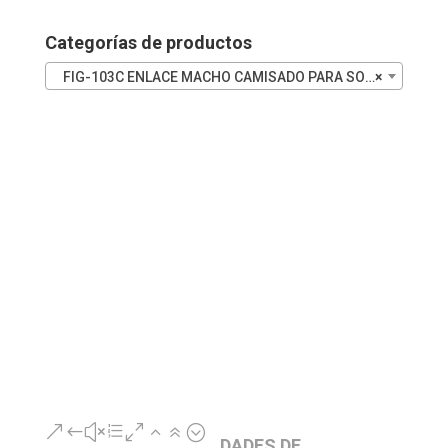
104
INOX
Categorías de productos
cantidad
FIG-103C ENLACE MACHO CAMISADO PARA SOLDAR
×
&#xe026;
DADES DE