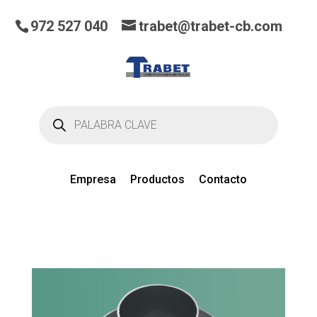
972 527 040
trabet@trabet-cb.com
Búsqueda
de
productos
Empresa
Productos
Contacto
0
artículos
en el presupuesto actual