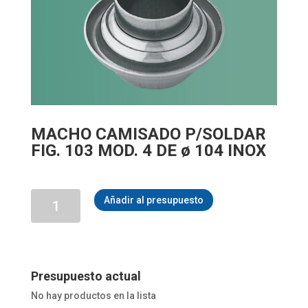
MACHO CAMISADO P/SOLDAR
FIG. 103 MOD. 4 DE ø 104 INOX
MACHO
Añadir al presupuesto
CAMISADO
P/SOLDAR
FIG.
103
MOD.
4
Presupuesto actual
DE
No hay productos en la lista
ø