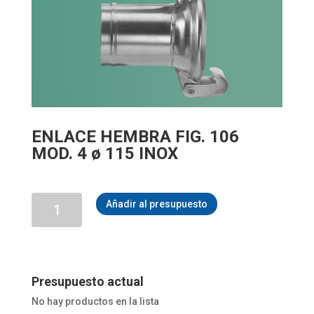
ENLACE HEMBRA FIG. 106
MOD. 4 ø 115 INOX
ENLACE
Añadir al presupuesto
HEMBRA
FIG.
106
MOD.
4
ø
Presupuesto actual
115
No hay productos en la lista
INOX