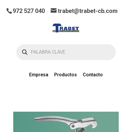
972 527 040
trabet@trabet-cb.com
Búsqueda
de
productos
Empresa
Productos
Contacto
0
artículos
en el presupuesto actual