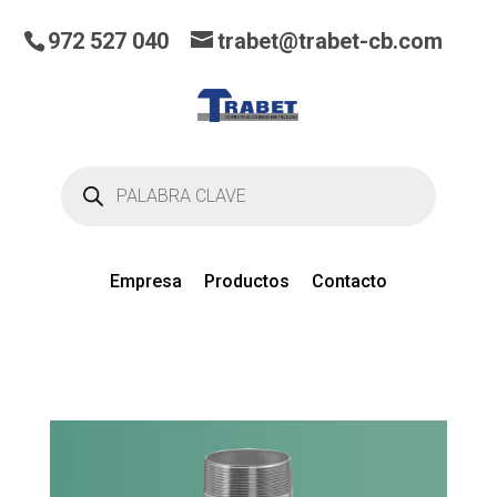
972 527 040
trabet@trabet-cb.com
Búsqueda
de
productos
Empresa
Productos
Contacto
0
artículos
en el presupuesto actual