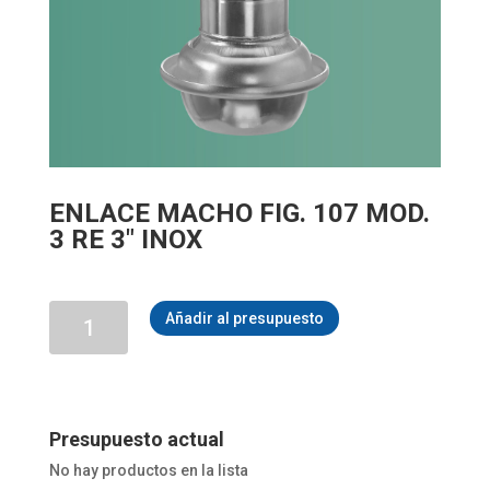
ENLACE MACHO FIG. 107 MOD.
3 RE 3″ INOX
ENLACE
Añadir al presupuesto
MACHO
FIG.
107
MOD.
3
RE
Presupuesto actual
3"
No hay productos en la lista
INOX