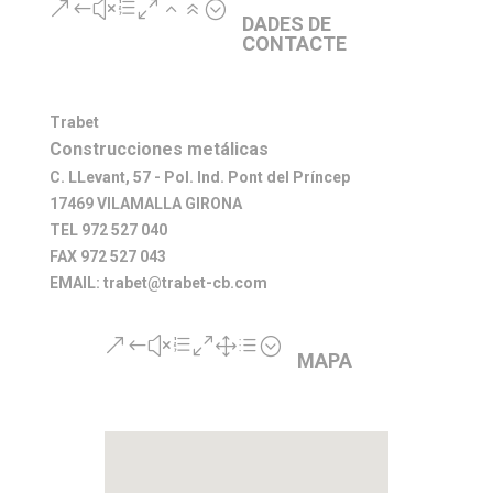
&#xe026;
DADES DE
CONTACTE
Trabet
Construcciones metálicas
C. LLevant, 57 - Pol. Ind. Pont del Príncep
17469 VILAMALLA GIRONA
TEL 972 527 040
FAX 972 527 043
EMAIL: trabet@trabet-cb.com
&#xe01d;
MAPA