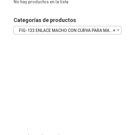
No hay productos en la lista
45
INOX
cantidad
Categorías de productos
FIG-133 ENLACE MACHO CON CURVA PARA MANGUERA
×