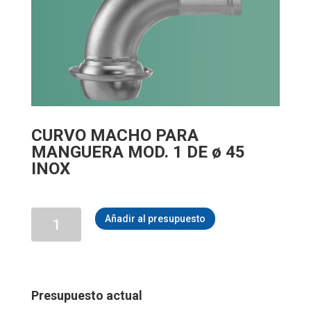
CURVO MACHO PARA
MANGUERA MOD. 1 DE ø 45
INOX
CURVO
Añadir al presupuesto
MACHO
PARA
MANGUERA
MOD.
1
DE
Presupuesto actual
ø