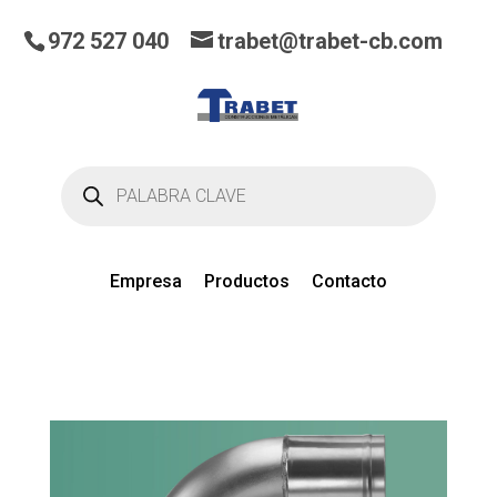
972 527 040
trabet@trabet-cb.com
Búsqueda
de
productos
Empresa
Productos
Contacto
0
artículos
en el presupuesto actual