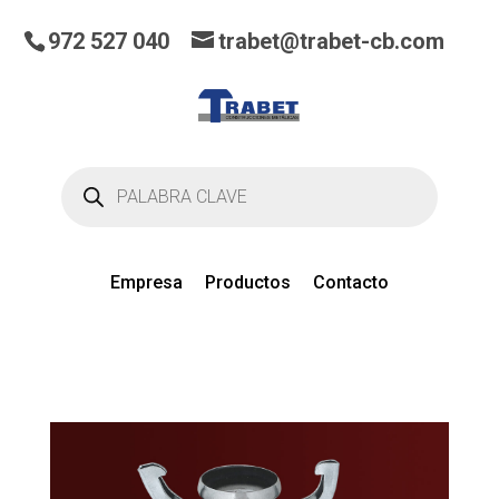
972 527 040
trabet@trabet-cb.com
Búsqueda
de
productos
Empresa
Productos
Contacto
0
artículos
en el presupuesto actual