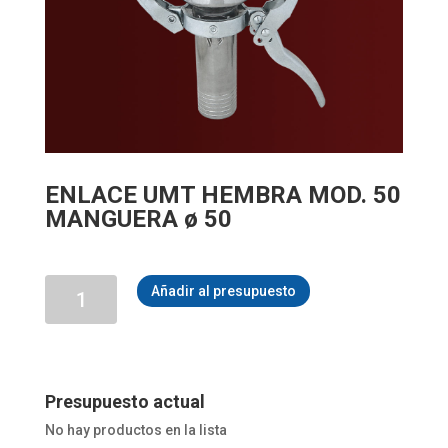
ENLACE UMT HEMBRA MOD. 50
MANGUERA ø 50
ENLACE
Añadir al presupuesto
UMT
HEMBRA
MOD.
50
MANGUERA
ø
Presupuesto actual
50
No hay productos en la lista
cantidad