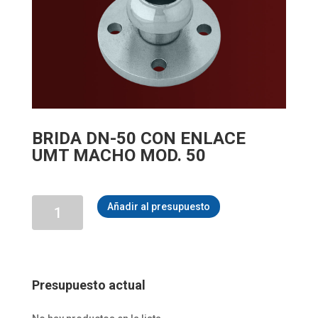
BRIDA DN-50 CON ENLACE
UMT MACHO MOD. 50
BRIDA
Añadir al presupuesto
DN-
50
CON
ENLACE
UMT
MACHO
Presupuesto actual
MOD.
50