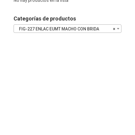
No hay productos en la lista
cantidad
Categorías de productos
FIG-227 ENLAC EUMT MACHO CON BRIDA
×