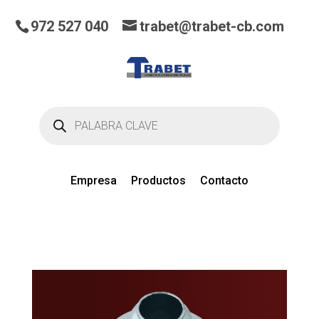
972 527 040
trabet@trabet-cb.com
Búsqueda
de
productos
Empresa
Productos
Contacto
0
artículos
en el presupuesto actual