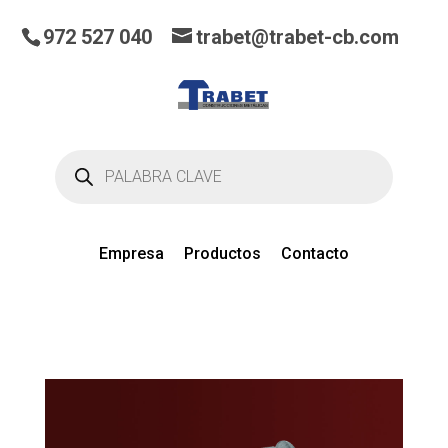
972 527 040
trabet@trabet-cb.com
Búsqueda
de
productos
Empresa
Productos
Contacto
0
artículos
en el presupuesto actual