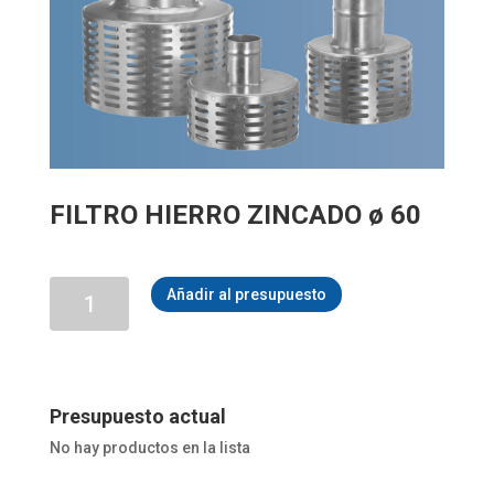
FILTRO HIERRO ZINCADO ø 60
FILTRO
Añadir al presupuesto
HIERRO
ZINCADO
ø
60
cantidad
Presupuesto actual
No hay productos en la lista