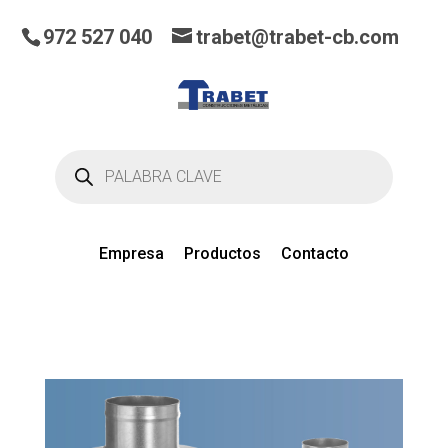
972 527 040
trabet@trabet-cb.com
Búsqueda
de
productos
Empresa
Productos
Contacto
0
artículos
en el presupuesto actual